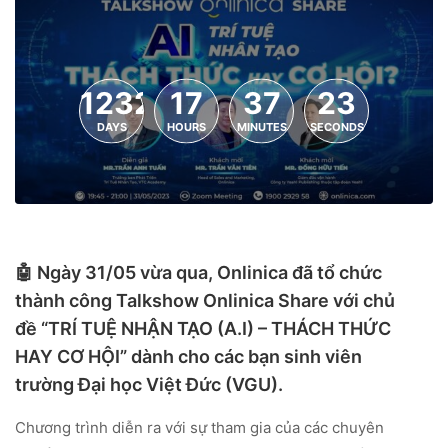
1232
17
37
22
DAYS
HOURS
MINUTES
SECONDS
🤖 Ngày 31/05 vừa qua, Onlinica đã tổ chức
thành công Talkshow Onlinica Share với chủ
đề “TRÍ TUỆ NHẬN TẠO (A.I) – THÁCH THỨC
HAY CƠ HỘI” dành cho các bạn sinh viên
trường Đại học Việt Đức (VGU).
Chương trình diễn ra với sự tham gia của các chuyên