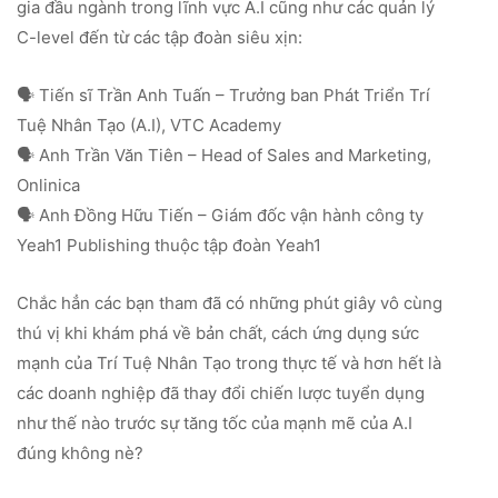
gia đầu ngành trong lĩnh vực A.I cũng như các quản lý
C-level đến từ các tập đoàn siêu xịn:
🗣️ Tiến sĩ Trần Anh Tuấn – Trưởng ban Phát Triển Trí
Tuệ Nhân Tạo (A.I), VTC Academy
🗣️ Anh Trần Văn Tiên – Head of Sales and Marketing,
Onlinica
🗣️ Anh Đồng Hữu Tiến – Giám đốc vận hành công ty
Yeah1 Publishing thuộc tập đoàn Yeah1
Chắc hẳn các bạn tham đã có những phút giây vô cùng
thú vị khi khám phá về bản chất, cách ứng dụng sức
mạnh của Trí Tuệ Nhân Tạo trong thực tế và hơn hết là
các doanh nghiệp đã thay đổi chiến lược tuyển dụng
như thế nào trước sự tăng tốc của mạnh mẽ của A.I
đúng không nè?