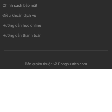
Chính sách bảo mật
Điều khoản dịch vụ
Hướng dẫn học online
Hướng dẫn thanh toán
Bản quyền thuộc về
Donghuutien.com
Chính sách bảo mật
Điều khoản
Thanh toán
Hỗ trợ