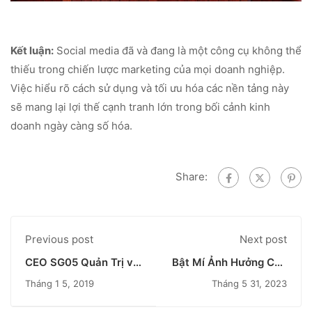
Kết luận:
Social media đã và đang là một công cụ không thể
thiếu trong chiến lược marketing của mọi doanh nghiệp.
Việc hiểu rõ cách sử dụng và tối ưu hóa các nền tảng này
sẽ mang lại lợi thế cạnh tranh lớn trong bối cảnh kinh
doanh ngày càng số hóa.
Share:
Previous post
Next post
CEO SG05 Quản Trị và
Bật Mí Ảnh Hưởng Của
Khởi Nghiệp Dành Cho
A.I Đến Tiêu Chí Tuyển
Tháng 1 5, 2019
Tháng 5 31, 2023
Các Chủ Doanh Nghiệp
Dụng - VTC Academy
Onlinica