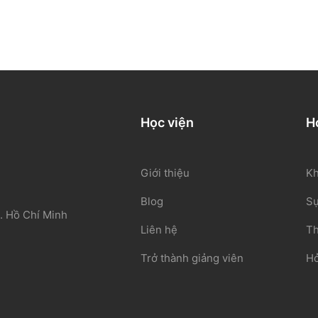
ĐĂNG KÝ LÀM GIẢNG VIÊ
Cung cấp các bài giảng chất lượng và tăng thu nhập
Học viện
H
BẮT ĐẦU NGAY
Giới thiệu
Kh
Blog
Sự
. Hồ Chí Minh
Liên hệ
Th
Trở thành giảng viên
Hỏ