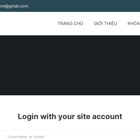
com@gmail.com
TRANG CHỦ
GIỚI THIỆU
KHÓA
Login with your site account