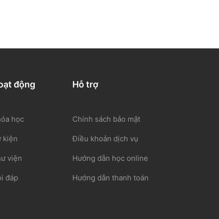
N
oạt động
Hỗ trợ
óa học
Chính sách bảo mật
 kiện
Điều khoản dịch vụ
ư viện
Hướng dẫn học online
i đáp
Hướng dẫn thanh toán