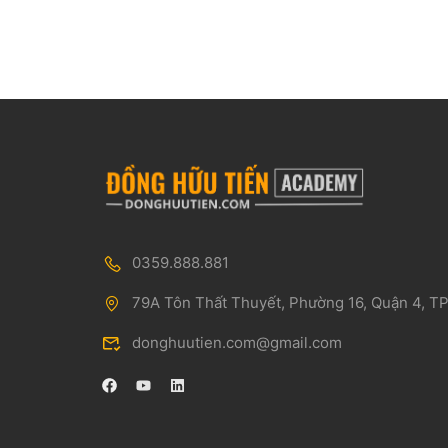
0359.888.881
79A Tôn Thất Thuyết, Phường 16, Quận 4, TP
donghuutien.com@gmail.com