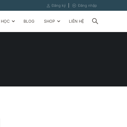
Đăng ký
Đăng nhập
 HỌC
BLOG
SHOP
LIÊN HỆ