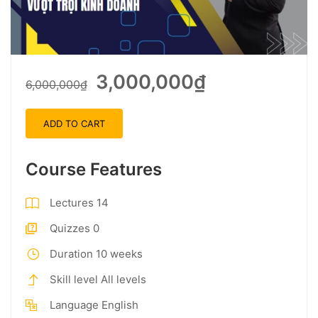
3,000,000₫
6,000,000₫
ADD TO CART
Course Features
Lectures
14
Quizzes
0
Duration
10 weeks
Skill level
All levels
Language
English