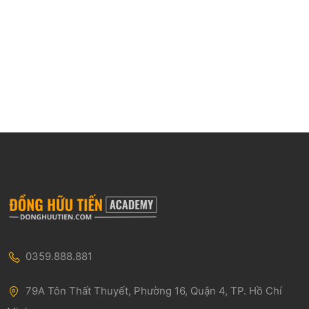
0359.888.881
79A Tôn Thất Thuyết, Phường 16, Quận 4, TP. Hồ Chí