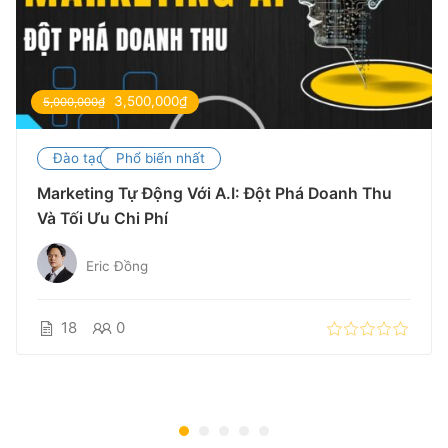
3,500,000₫
5,000,000₫
Đào tạo
Phổ biến nhất
Marketing Tự Động Với A.I: Đột Phá Doanh Thu
Và Tối Ưu Chi Phí
Eric Đồng
18
0